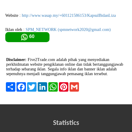
Website :
http://www.wasap.my/+601121586153/KapsulBidanLiza
Iklan oleh :
SPM_NETWORK (spmnetwork2020@gmail.com)
60
Disclaimer:
Five2Trade.com adalah pihak yang menyediakan
perkhidmatan website pengiklanan online dan tidak bertanggungjawab
terhadap sebarang iklan. Segala info iklan dan banner iklan adalah
sepenuhnya menjadi tanggungjawab pemasang iklan tersebut.
Share
Facebook
Twitter
LinkedIn
WhatsApp
Pinterest
Gmail
Statistics